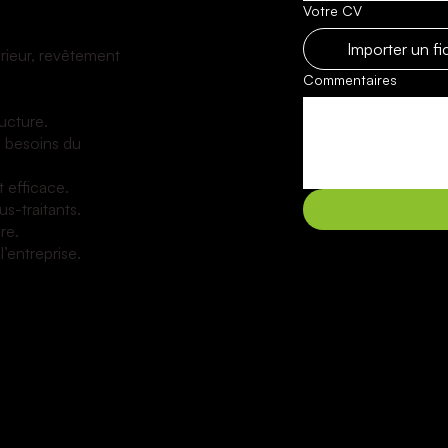
Votre CV
Importer un fi
érieur, revêtement
Commentaires
ructure.
es besoins du
t efficace.
s-traitants.
re.
’entreprise.