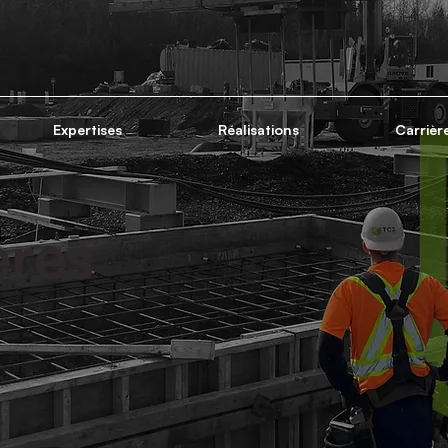
Expertises
Réalisations
Carrièr
ères