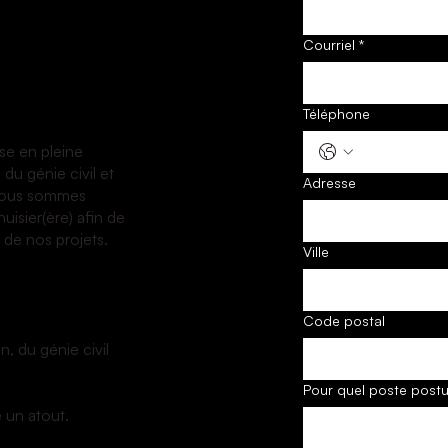
Courriel
*
Téléphone
se en pleine
du génie civil et
Adresse
 nous sommes
uisier(ère) afin de
 de nos projets.
Ville
Code postal
, du génie civil
Pour quel poste postu
e un atout.