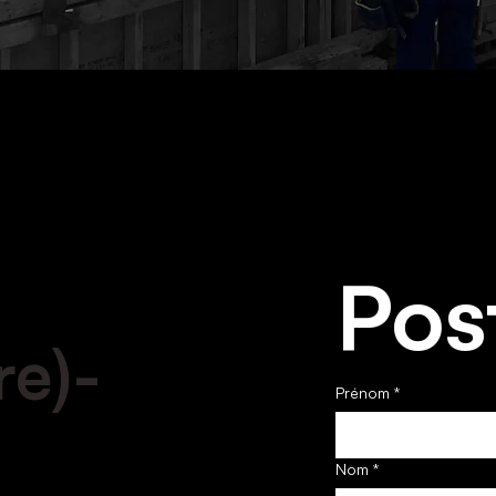
Pos
re)-
Prénom
*
)
Nom
*