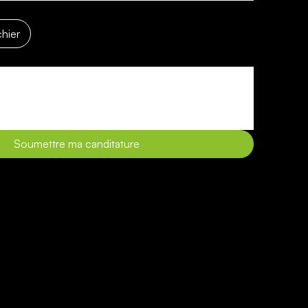
chier
Soumettre ma canditature