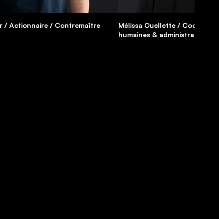
 / Actionnaire / Contremaître
Mélissa Ouellette / Coordonna
humaines & administration