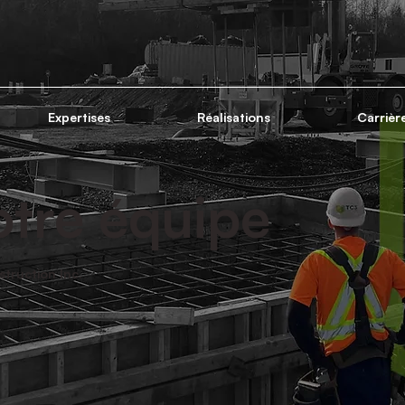
Expertises
Réalisations
Carrièr
tre équipe
truction Inc.