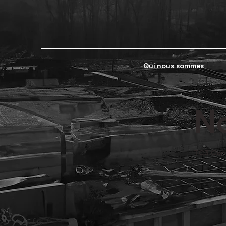
Qui nous sommes
No
TC3 Cons